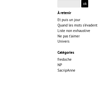
À retenir
Et puis un jour
Quand les mots s’évadent
Liste non exhaustive
Ne pas t'aimer
Univers
Catégories
fredoche
NP
SacripAnne