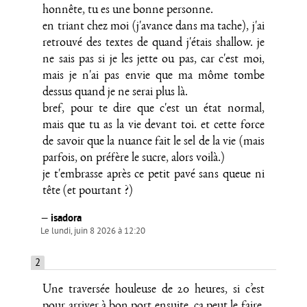
honnête, tu es une bonne personne.
en triant chez moi (j'avance dans ma tache), j'ai
retrouvé des textes de quand j'étais shallow. je
ne sais pas si je les jette ou pas, car c'est moi,
mais je n'ai pas envie que ma môme tombe
dessus quand je ne serai plus là.
bref, pour te dire que c'est un état normal,
mais que tu as la vie devant toi. et cette force
de savoir que la nuance fait le sel de la vie (mais
parfois, on préfère le sucre, alors voilà.)
je t'embrasse après ce petit pavé sans queue ni
tête (et pourtant ?)
—
isadora
Le lundi, juin 8 2026 à 12:20
2
Une traversée houleuse de 20 heures, si c’est
pour arriver à bon port ensuite, ça peut le faire,